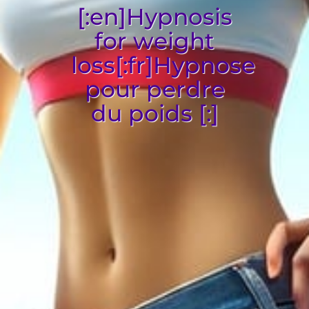
[:en]Hypnosis
for weight
loss[:fr]Hypnose
pour perdre
du poids [:]