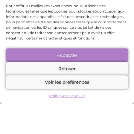
think about food the way you use to.
Pour offrir les meilleures expériences, nous utilisons des
Most people say that the attraction for
technologies telles que les cookies pour stocker et/ou accéder aux
informations des appareils. Le fait de consentir à ces technologies
a healthier food, comes easily and
nous permettra de traiter des données telles que le comportement
naturally. [:fr]L’anneau gastrique est
de navigation ou les ID uniques sur ce site. Le fait de ne pas
consentir ou de retirer son consentement peut avoir un effet
une technique utilisée pour vous aider
négatif sur certaines caractéristiques et fonctions.
à perdre du poids. L’hypnose suggère
à votre subconscient que vous avez
Accepter
un anneau gastrique ajusté autour de
Refuser
l’estomac. La suggestion est faite à un
niveau inconscient, pour faire croire
Voir les préférences
que vous avez subi une intervention
physique et que votre estomac a
Politique de cookies
diminué de volume. Ce processus est
guidé virtuellement par le son de ma
voix. L’anneau gastrique hypnotique
est un moyen de transformation