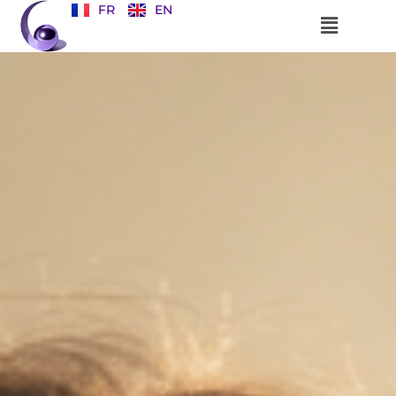
FR
EN