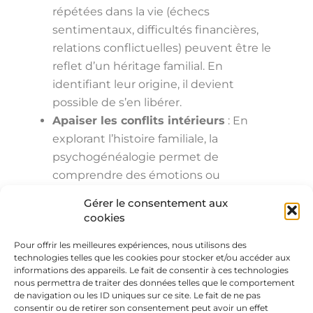
répétées dans la vie (échecs
sentimentaux, difficultés financières,
relations conflictuelles) peuvent être le
reflet d’un héritage familial. En
identifiant leur origine, il devient
possible de s’en libérer.
Apaiser les conflits intérieurs
: En
explorant l’histoire familiale, la
psychogénéalogie permet de
comprendre des émotions ou
comportements inexpliqués et
Gérer le consentement aux
d’apaiser des tensions internes.
cookies
Améliorer les relations familiales
: En
Pour offrir les meilleures expériences, nous utilisons des
comprenant les blessures ou traumas
technologies telles que les cookies pour stocker et/ou accéder aux
transmis entre générations, une
informations des appareils. Le fait de consentir à ces technologies
meilleure communication et un
nous permettra de traiter des données telles que le comportement
de navigation ou les ID uniques sur ce site. Le fait de ne pas
apaisement peuvent naître au sein de
consentir ou de retirer son consentement peut avoir un effet