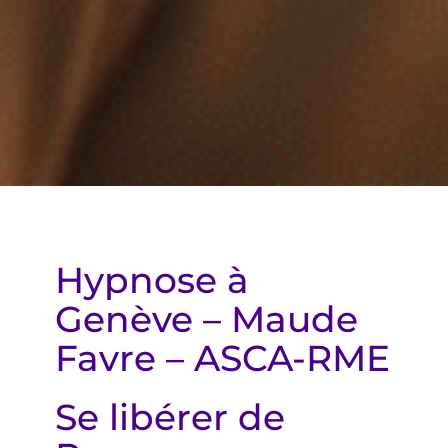
Hypnose à
Genève – Maude
Favre – ASCA-RME
Se libérer de