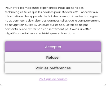
séances permettent d’intégrer de
nouvelles réactions face aux
Pour offrir les meilleures expériences, nous utilisons des
technologies telles que les cookies pour stocker et/ou accéder aux
comportements manipulateurs, tout
informations des appareils. Le fait de consentir à ces technologies
en favorisant l’affirmation de soi.
nous permettra de traiter des données telles que le comportement
de navigation ou les ID uniques sur ce site. Le fait de ne pas
consentir ou de retirer son consentement peut avoir un effet
Se reconstruire et avancer
négatif sur certaines caractéristiques et fonctions.
Une fois qu’un individu s’est libéré de
Accepter
l’emprise toxique, l’hypnose continue
d’être un soutien précieux en aidant
Refuser
à se reconstruire. Les séances aident
Voir les préférences
à laisser derrière soi les émotions
négatives liées à l’ancienne relation,
Politique de cookies
comme la colère, la honte ou la
culpabilité, pour faire place à un
avenir plus sain. L’individu est
encouragé à visualiser un futur