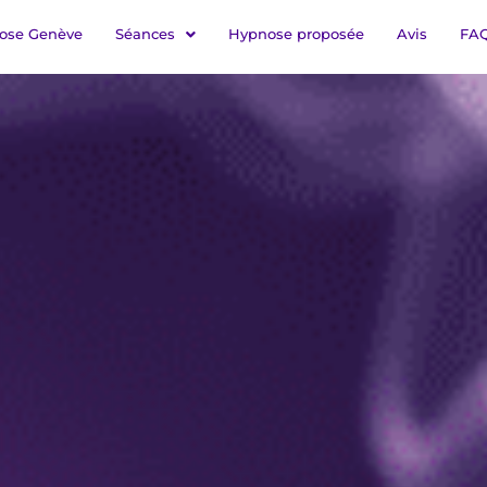
ose Genève
Séances
Hypnose proposée
Avis
FA