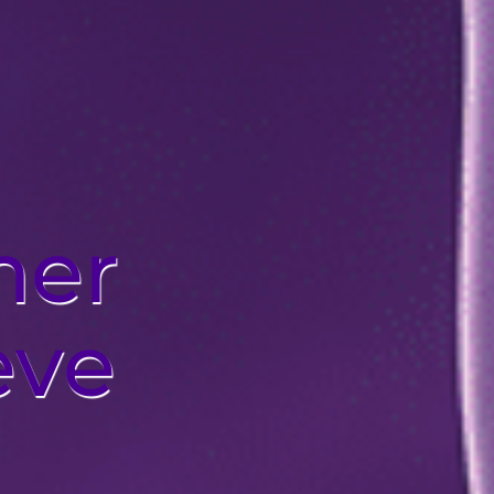
mer
ève