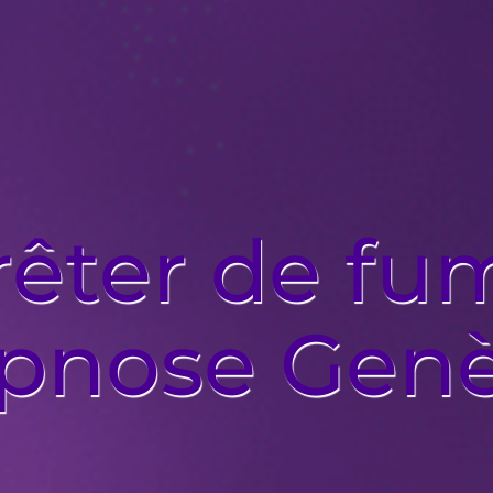
rêter de fu
pnose Gen