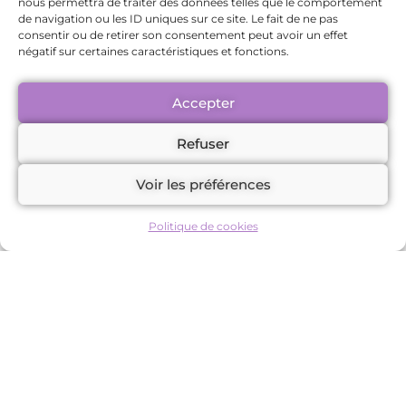
nous permettra de traiter des données telles que le comportement
de navigation ou les ID uniques sur ce site. Le fait de ne pas
Se souvenir de moi
consentir ou de retirer son consentement peut avoir un effet
négatif sur certaines caractéristiques et fonctions.
Accepter
Refuser
Voir les préférences
Mot de passe oublié
Politique de cookies
Prendre rdv