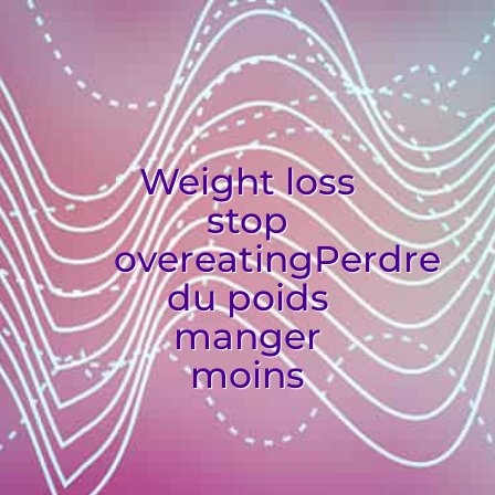
Weight loss
stop
overeating
Perdre
du poids
manger
moins